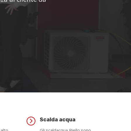
=
Scalda acqua
 alto
Gli scaldacqua Riello sono