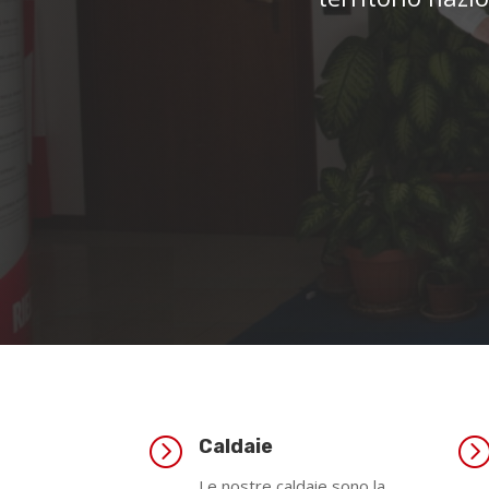
=
Caldaie
Le nostre caldaie sono la