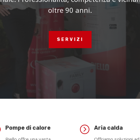
oltre 90 anni.
SERVIZI
=
=
Pompe di calore
Aria calda
Riello offre una vasta
Offriamo soluzioni ad