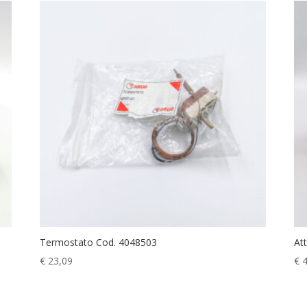
Termostato Cod. 4048503
At
€
23,09
€
4