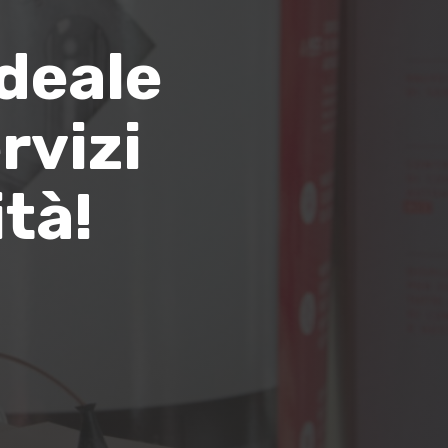
ideale
rvizi
tà!