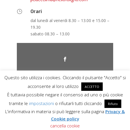
}
Orari
dal lunedi al venerdi 8.30 – 13.00 e 15.00 –
19.30
sabato 08.30 – 13.00
Questo sito utilizza i cookies. Cliccando il pulsante "Accetto" si
acconsente al loro utilizzo
ACCETTO
È tuttavia possibile negare il consenso ad uno o più cookie
tramite le
impostazioni
o rifiutarli tutti cliccando
Rifiuto
L'informativa in materia si può leggere sulla pagina
Privacy &
Cookie policy
by
Key Seven
cancella cookie