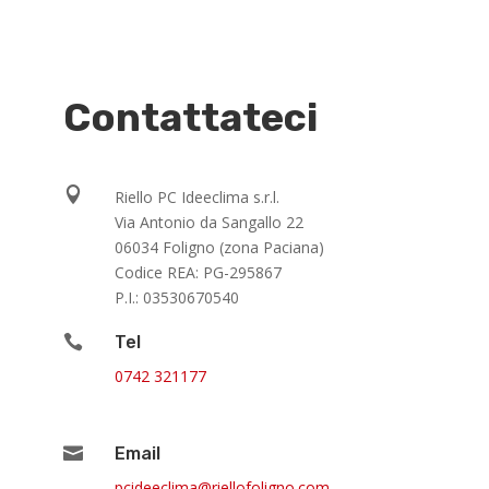
Contattateci

Riello PC Ideeclima s.r.l.
Via Antonio da Sangallo 22
06034 Foligno (zona Paciana)
Codice REA: PG-295867
P.I.: 03530670540

Tel
0742 321177

Email
@amilceedicp
moc.ongilofolleir