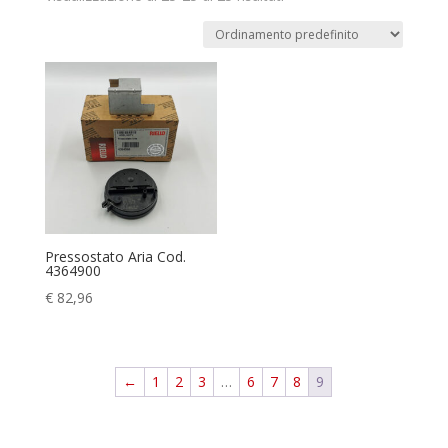
Pressostato Aria Cod.
4364900
€
82,96
←
1
2
3
…
6
7
8
9