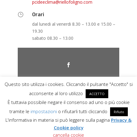
@amilceedicp
moc.ongilofolleir
}
Orari
dal lunedi al venerdi 8.30 – 13.00 e 15.00 –
19.30
sabato 08.30 – 13.00
Questo sito utilizza i cookies. Cliccando il pulsante "Accetto" si
acconsente al loro utilizzo
ACCETTO
È tuttavia possibile negare il consenso ad uno o più cookie
tramite le
impostazioni
o rifiutarli tutti cliccando
Rifiuto
L'informativa in materia si può leggere sulla pagina
Privacy &
Cookie policy
by
Key Seven
cancella cookie