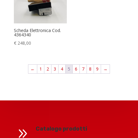
Scheda Elettronica Cod.
4364340
€
248,00
←
1
2
3
4
5
6
7
8
9
→
9
Catalogo prodotti