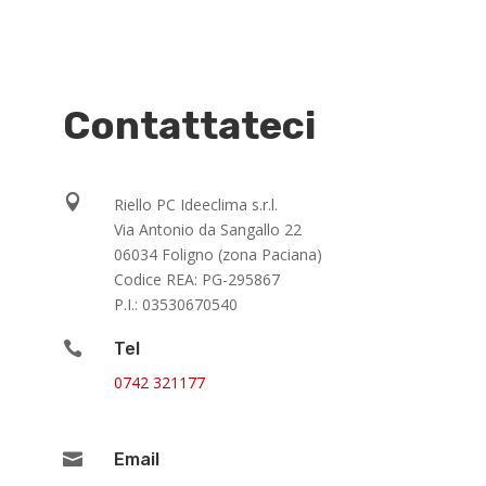
Contattateci

Riello PC Ideeclima s.r.l.
Via Antonio da Sangallo 22
06034 Foligno (zona Paciana)
Codice REA: PG-295867
P.I.: 03530670540

Tel
0742 321177

Email