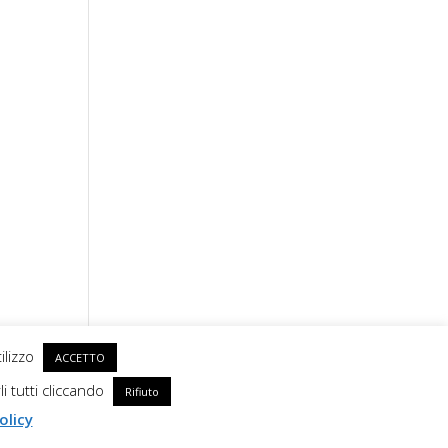
ilizzo
ACCETTO
li tutti cliccando
Rifiuto
olicy