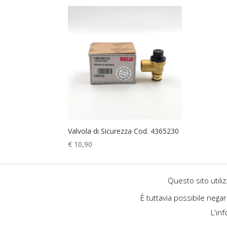
Valvola di Sicurezza Cod. 4365230
€
10,90
Questo sito utiliz
È tuttavia possibile nega
L'in
by
Key Seven