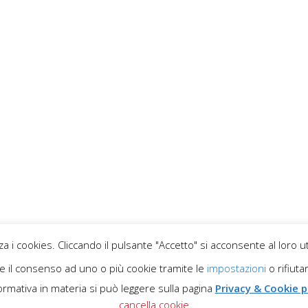
za i cookies. Cliccando il pulsante "Accetto" si acconsente al loro ut
←
1
2
3
re il consenso ad uno o più cookie tramite le
impostazioni
o rifiutar
formativa in materia si può leggere sulla pagina
Privacy & Cookie p
cancella cookie