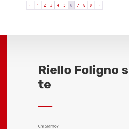
←
1
2
3
4
5
6
7
8
9
→
Riello Foligno 
te
Chi Siamo?