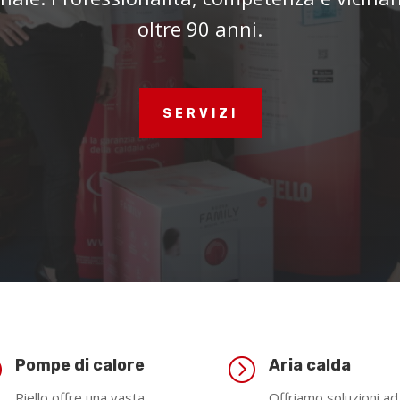
oltre 90 anni.
SERVIZI
=
=
Pompe di calore
Aria calda
Riello offre una vasta
Offriamo soluzioni ad