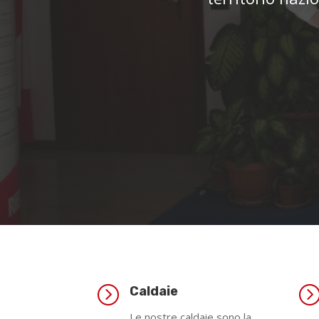
=
Caldaie
Le nostre caldaie sono la