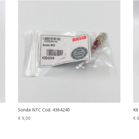
Sonda NTC Cod. 4364240
Ki
€
9,00
€
6