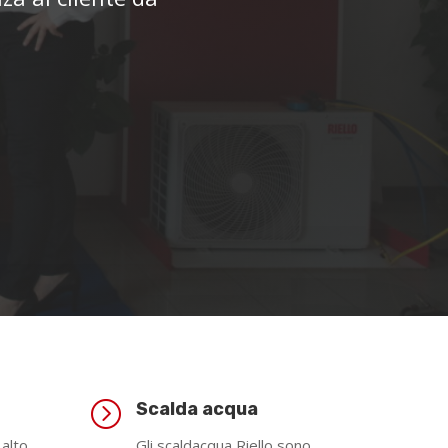
=
Scalda acqua
 alto
Gli scaldacqua Riello sono