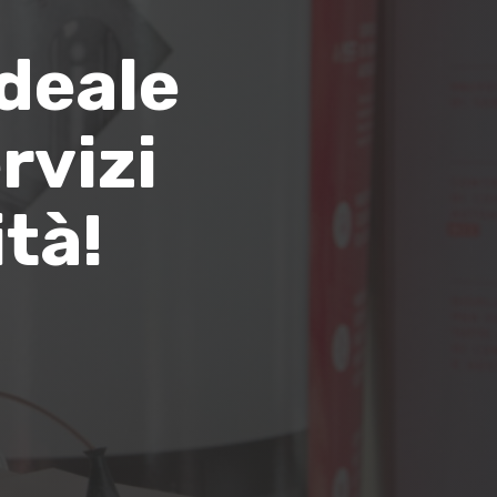
ideale
rvizi
tà!