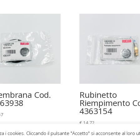
mbrana Cod.
Rubinetto
63938
Riempimento C
4363154
57
€
14,72
za i cookies. Cliccando il pulsante "Accetto" si acconsente al loro ut