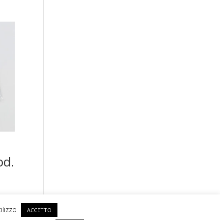
od.
ilizzo
ACCETTO