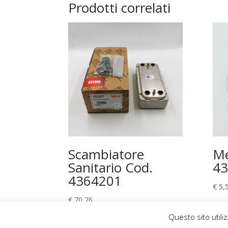
Prodotti correlati
Scambiatore
Me
Sanitario Cod.
43
4364201
€
5,
€
70,76
Questo sito utiliz