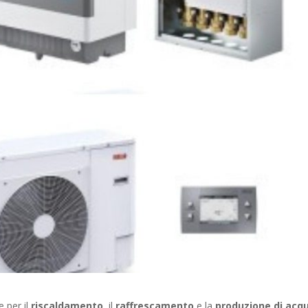
 per il
riscaldamento
, il
raffrescamento
e la
produzione di acq