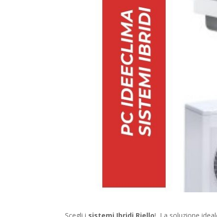
Scegli i
sistemi Ibridi Riello
! La soluzione ideale